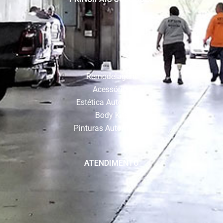
Remodelagem
Acessórios
Estética Automotiva
Body Kits
Pinturas Automotivas
ATENDIMENTO