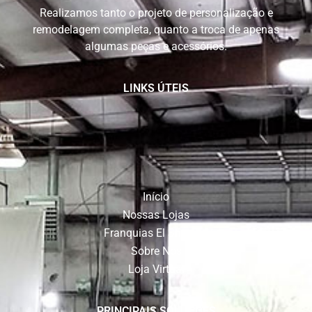
Realizamos tanto o projeto de personalização e
remodelagem completa, quanto a troca de apenas
algumas peças e acessórios.
LINKS ÚTEIS
Início
Nossas Lojas
Franquias El Shaddai
Sobre Nós
Loja Virtual
PRINCIPAIS SOLUÇÕES