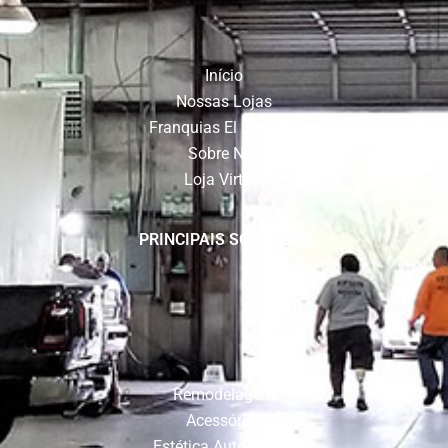
Início
Nossas Lojas
Franquias El Shaddai
Sobre Nós
Loja Virtual
PRINCIPAIS SOLUÇÕES
Remodelagem
Acessórios
Estética Automotiva